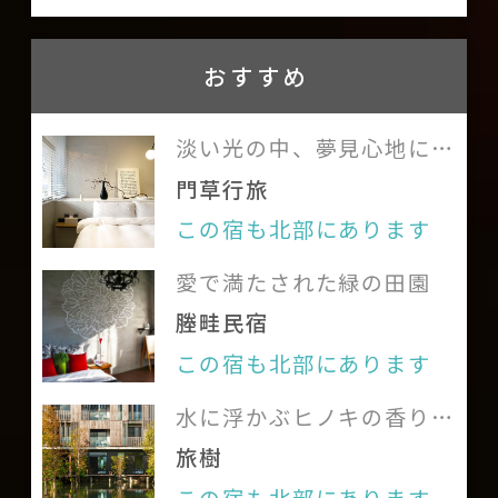
を負いません。
表と乗車券の料金につきまし
天災（地震、台風など）等によ
使わない電灯や電気機器は消してく
ては
國光客運
、
首都客運
、
り、宿泊施設の所在地自治体より、
おすすめ
ださい。
葛瑪蘭客運
をご参照くださ
出勤通学停止令が出された場合、
室内は全面禁煙です。おたばこは屋
い。
銀行振り込みにてお支払い済み料
淡い光の中、夢見心地にゆ
外にてお願いいたします。
礁溪車站バス停，1.2キロ；
っくりと息をつく
金を全額ご返還します
門草行旅
違法ドラッグ、泥酔、賭博、大声
時刻表と乗車券の料金につき
記載されている客室タイプと価格
を出す、ケンカ、爆竹及び如何なる
この宿も北部にあります
ましては
首都客運
、
は参考です。詳しくは宿泊施設のホ
違法行為は禁止しております。万一
愛で満たされた緑の田園
葛瑪蘭客運
をご参照くださ
ームページをご確認ください。ご
違法行為を確認した場合、直ちに
塍畦民宿
い。
予約の前に直接宿泊施設に価格な
退居していただき、損害賠償の請
この宿も北部にあります
礁溪火車站からタクシーのご
どをお問い合わせすることをお勧
求、通報を致します。
利用をお勧めします。約5分、
めします。
水に浮かぶヒノキの香り高
料金は約130元（時間と料金
い宿
旅樹
は参考）
この宿も北部にあります