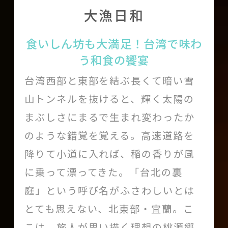
大漁日和
Dear b&bについて
食いしん坊も大満足！台湾で味わ
メンバー
う和食の饗宴
利用規約
台湾西部と東部を結ぶ長くて暗い雪
山トンネルを抜けると、輝く太陽の
Like us on Facebook
まぶしさにまるで生まれ変わったか
Follow us on Instagram
のような錯覚を覚える。高速道路を
降りて小道に入れば、稲の香りが風
に乗って漂ってきた。「台北の裏
庭」という呼び名がふさわしいとは
とても思えない、北東部・宜蘭。こ
こは、旅人が思い描く理想の桃源郷