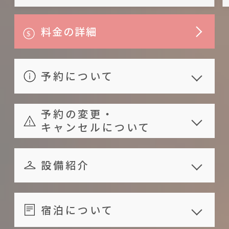
料金の詳細
予約について
一泊二食付きプランの朝食は和風
予約の変更・
現地食材朝食、夕食は和風海鮮夕
キャンセルについて
食（実際の料理は当日の食材によ
ご予約済みのお客様で、お客様の
り変わります）
ご都合によりキャンセルされる場
設備紹介
エレベーターを設置しておりませ
合、以下の規定に従い銀行振り込
ん。身体の不自由な方、大きいお
共享設備
みで返金いたします。：
服務內容
屋外施設
荷物をお持ちのお客様はご確認く
宿泊について
ご宿泊予定日より14日前にお
観光情報提供
駐車場
ださい・