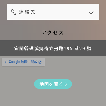
知らせ頂いた場合、お支払い
チェックイン時間：16:00 ~
イベント予約
家電用品
1階にも客室があります。体の不自
済み金額の100%をご返金し
21:00；宿泊施設に到着予定時間を
連絡先
鯨、イルカウォッチング、繞行龜
コーヒーメーカー
由な方、大きなお荷物をお持ちの
ます。
事前にお知らせする必要がござい
山島、登龜山島代行サービスあ
冷蔵庫
お客様からご利用になれます。
住所
ご宿泊予定日より10 ~ 13日
ます。ご宿泊より 日前にお知らせ
り
CD
每月 1 日より 2 ヶ月以内のご予約
宜蘭縣礁溪鄉奇立丹路195 巷29 號
アクセス
前にお知らせ頂いた場合、お
ください
外国語サービスあり： 英語、日
ウォーターサーバー
を承ります。
電話番号
支払い済み金額の70%をご返
チェックアウト：11:00まで。チェ
本語
その他
できます。予約の際にお知らせくだ
+8863-988-1717
宜蘭縣礁溪鄉奇立丹路195 巷29 號
金します。
ックアウト時間は厳守して頂けま
無料レンタサイクルサービスあり
Wi-Fi
さい。
* ご予約の際、宿にDear b&bの利用者
ご宿泊予定日より7 ~ 9日前に
すようお願い致します
室外駐車場あり
自転車
記載されている客室タイプと価格
だと伝えると、ご宿泊時に限定ポスト
お知らせ頂いた場合、お支払
朝食：08:30 ~ 09:30
本
カードをプレゼント！
は参考です。詳しくは宿泊施設のホ
い済み金額の50%をご返金し
夕食：ご宿泊の際にご確認くださ
連絡時間帯
雑誌
ームページをご確認ください。ご
ます。
い
地図を開く
09:00 - 21:00
室内スペース
予約の前に直接宿泊施設に価格な
ご宿泊予定日より4 ~ 6日前に
宿泊品質を保つため、ペットは禁
公式ホームページ
ロビー
どをお問い合わせすることをお勧
お知らせ頂いた場合、お支払
止させて頂きます。
http://www.taiori.com/
ダイニング
めします。