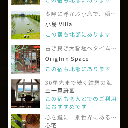
湖畔に浮かぶ小島で、穏や
かな一夜と絶品シーフード
小島 Villa
を
この宿も北部にあります
古き良き大稲埕へタイムス
リップ
OrigInn Space
この宿も北部にあります
30里先まで続く紺碧の海
三十里蔚藍
この宿も恋人とでのご利用
におすすめです
心を鍵に 別世界にある優
雅な家のドアを開ける
心宅