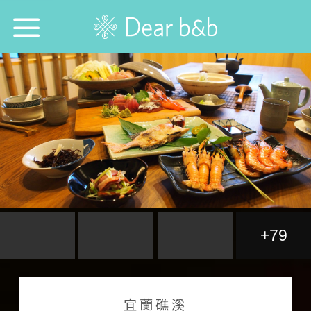
トップページ
防疫優良店
誰と行きたい？
どこに行きたい？
どの宿を探したい？
+79
今週の特集
言語を選ぶ：
中文
English
日本語
宜蘭礁溪