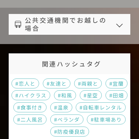
い済み金額の40%をご返金し
お客様のプライバシー保護の為、
Facebook
ます。
ご予約のお客様のみおもてなしい
http://www.facebook.com/pag
公共交通機関でお越しの
ご宿泊予定日より2 ~ 3日前に
たします。その他のお客様のご入場
es/大漁日和/249575701796248/
場合
お知らせ頂いた場合、お支払
はお断りしております。
メールアドレス
宿までの距離：
い済み金額の30%をご返金し
厨房器具はご利用になれません
tairyo.house@msa.hinet.net
松山機場，46.7キロ；時刻表
ます。
近隣の迷惑になりますので、お子
と乗車券の料金につきまして
関連ハッシュタグ
ご宿泊予定日より1日前にお
様の走り回る、大きな声を出すな
は
台北松山機場
をご参照くだ
知らせ頂いた場合、お支払い
どの行為はお控えください。
さい。
#恋人と
#友達と
#両親と
#宜蘭
済み金額の20%をご返金しま
チェックインの際に身分証または
火車（電車）礁溪駅，1.2キ
す。
#ハイクラス
#和風
#星空
#田畑
パスポートなど身分を証明できる
ロ；時刻表と乗車券の料金に
当日のキャンセル、または事
物をご持参ください。
#食事付き
#温泉
#自転車レンタル
つきましては
台灣鐵路管理局
前のご連絡がなかった場合、
貴重品類はご自身にて保管してくだ
#二人風呂
#ベランダ
#駐車場あり
をご参照ください。
お支払い済みの料金は返還い
さい。宿泊施設は一切の保管責任
#防疫優良店
礁溪轉運站，1.6キロ；時刻
たしかねます。