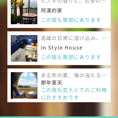
ヒノキの香りと、お茶の甘
味に酔いしれる場所
阿漢的家
Dear b&bについて
この宿も南部にあります
メンバー
高雄の日常に溶け込み、そ
利用規約
の生活を肌で感じる
In Style House
Like us on Facebook
この宿も南部にあります
Follow us on Instagram
ある年の夏、陽の当たる海
岸で純白の休日に出会う
那年夏天
この宿も恋人とでのご利用
におすすめです