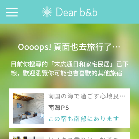
トップページ
Oooops! 頁面也去旅行了…
防疫優良店
目前你搜尋的「末広通日和家宅民居」已下
誰と行きたい？
線，歡迎瀏覽你可能也會喜歡的其他旅宿
どこに行きたい？
南国の海で過ごす心地良い
どの宿を探したい？
休日と、自分宛てのP.S.
南灣PS
今週の特集
この宿も南部にあります
言語を選ぶ：
中文
English
日本語