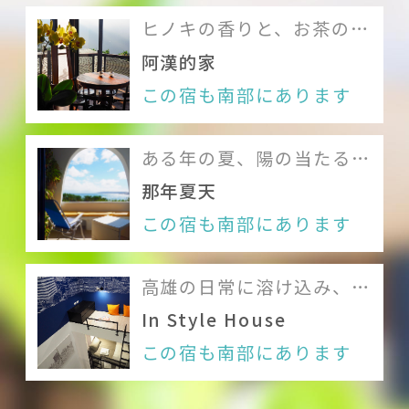
ヒノキの香りと、お茶の甘
Dear b&bについて
味に酔いしれる場所
阿漢的家
この宿も南部にあります
メンバー
利用規約
ある年の夏、陽の当たる海
岸で純白の休日に出会う
Like us on Facebook
那年夏天
この宿も南部にあります
Follow us on Instagram
高雄の日常に溶け込み、そ
の生活を肌で感じる
In Style House
この宿も南部にあります