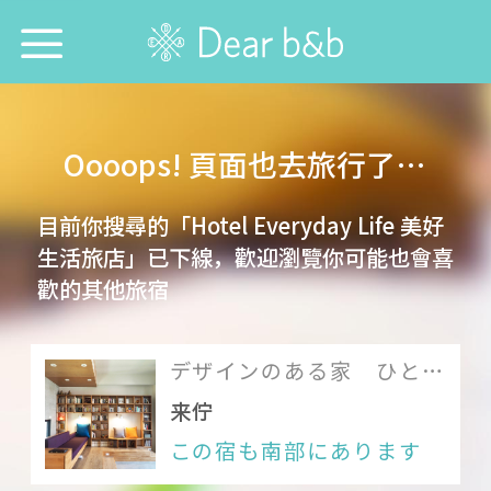
トップページ
Oooops! 頁面也去旅行了…
防疫優良店
目前你搜尋的「Hotel Everyday Life 美好
誰と行きたい？
生活旅店」已下線，歡迎瀏覽你可能也會喜
歡的其他旅宿
どこに行きたい？
どの宿を探したい？
デザインのある家 ひと捻
りが楽しい1棟貸しの宿
今週の特集
来佇
この宿も南部にあります
言語を選ぶ：
中文
English
日本語