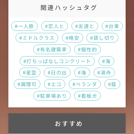
必ず事前にご予約下さい。当日の
と乗車券の料金につきまして
関連ハッシュタグ
ームページをご確認ください。ご
宿泊はお断りしております。
は
臺東航空站
をご参照くださ
予約の前に直接宿泊施設に価格な
環境保護の為、歯ブラシと歯磨き
い。
#一人旅
#恋人と
#友達と
#台東
どをお問い合わせすることをお勧
粉はご持参いただけますようお願
富岡碼頭，63.8キロ
#ミドルクラス
#格安
#貸し切り
めします。
いします。
火車（電車）玉里駅，23.5キ
#有名建築家
#個性的
近隣の迷惑になりますので、ご宿
ロ；時刻表と乗車券の料金に
#打ちっぱなしコンクリート
#海
泊の際は大きな声を出さないよう
つきましては
台灣鐵路管理局
お願い致します。
#星空
#日の出
#海
#湯舟
をご参照ください。
お客様のプライバシー保護の為、
#調理可
#エコ
#ベランダ
#庭
火車（電車）東里駅，22.6キ
ご予約のお客様のみおもてなしい
ロ；時刻表と乗車券の料金に
#駐車場あり
#看板犬
たします。その他のお客様のご入場
つきましては
台灣鐵路管理局
はお断りしております。
をご参照ください。
この宿は骨董家具を提供しておりま
おすすめ
台東轉運站，71.4キロ；時刻
す。ご利用の際はくれぐれもご注意