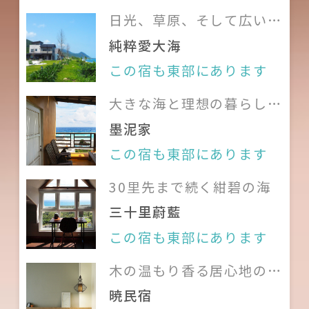
表と乗車券の料金につきまし
日光、草原、そして広い
ください。
ては
國光客運
、
花蓮客運
、
海 大切な人たちとのんび
純粹愛大海
自然に囲まれた環境の為、室内に
鼎東汽車客運
をご参照くださ
り過ごす休暇
虫がいることがあります。
この宿も東部にあります
い。
厨房器具はご利用になれます。油や
城山バス停， 0.18キロ；時刻
大きな海と理想の暮らし、
煙の出る料理はお控えください、
小さな島のぬくもりある家
表と乗車券の料金につきまし
墨泥家
ガスや火のご利用は十分ご注意く
ては
鼎東汽車客運
をご参照く
この宿も東部にあります
ださい、ご利用後は清掃して頂き
ださい。
ますようお願い致します。
30里先まで続く紺碧の海
玉里火車站からタクシーのご
当宿泊施設では、クレジットカー
三十里蔚藍
利用をお勧めします。約31
ド、国民旅遊カードでのお支払い
この宿も東部にあります
分、料金は約590元（時間と
は行っておりません。
料金は参考）
木の温もり香る居心地のい
当宿泊施設では、レシートの発行
い家
暁民宿
は行っておりません。