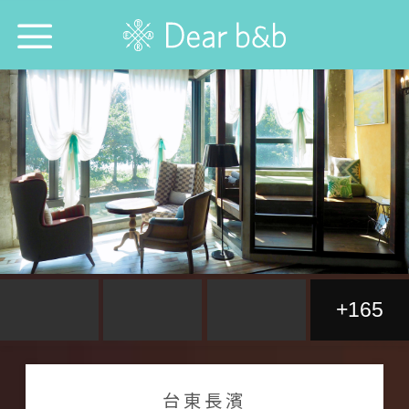
トップページ
防疫優良店
誰と行きたい？
どこに行きたい？
どの宿を探したい？
+165
今週の特集
言語を選ぶ：
中文
English
日本語
台東長濱