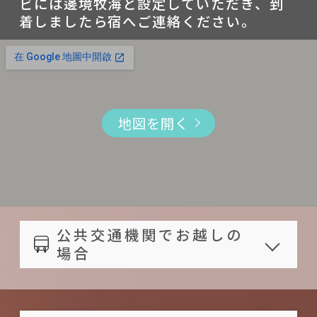
ビには邊境牧海と設定していただき、到
ご宿泊予定日当日或いは 2 日
せて頂く場合がございます。その際
本
お客様からご利用になれます。
Facebook
着しましたら宿へご連絡ください。
前にお知らせ頂いた、或いは
ご予約金は返還いたしかねますの
鍋用具
一部の部屋の浴室には目隠しとな
https://www.facebook.com/邊
お知らせ頂けなかった場合、
でご注意ください
食器
るような仕切りがこざいません。
境牧海長濱-591483740862245/
お支払い済み料金はご返還い
チェックアウト：11:00まで。チェ
室内スペース
ご予約の際はお部屋のタイプをよ
Line
たしかねます。
ックアウト時間は厳守して頂けま
リビング
くご確認ください。
@992fuytj
地図を開く
3カ月以内の日程への変更が可能で
すようお願い致します
読書エリア
記載されている客室タイプと価格
Instagram
す。
お荷物はお預かり致しかねます。
ダイニング
は参考です。詳しくは宿泊施設のホ
https://www.instagram.com/m
天災（地震、台風など）等によ
宿泊品質を保つため、ペットは禁
キッチン
ームページをご確認ください。ご
ini201606/
り、宿泊施設の所在地自治体より、
止させて頂きます。万一ペットをお
予約の前に直接宿泊施設に価格な
出勤通学停止令が出された場合、
連れの場合、ご宿泊をキャンセル
どをお問い合わせすることをお勧
公共交通機関でお越しの
銀行振り込みにてお支払い済み料
させて頂く場合がございます。その
場合
めします。
金を全額ご返還します
際ご予約金は返還いたしかねます
宿までの距離：
記載されている客室タイプと価格
ので、ご注意ください。
豐年機場，76.4キロ；時刻表
は参考です。詳しくは宿泊施設のホ