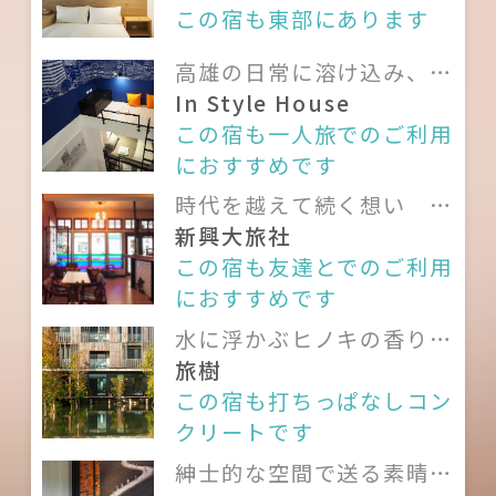
この宿も東部にあります
貴重品類はご自身にて保管してくだ
さい。宿泊施設は一切の保管責任
高雄の日常に溶け込み、そ
の生活を肌で感じる
In Style House
を負いません。
この宿も一人旅でのご利用
使わない電灯や電気機器は消してく
におすすめです
ださい。
時代を越えて続く想い 幸
室内の設備や置物などは動かした
福な宿の物語
新興大旅社
り、破損させたりしないで下さい。
この宿も友達とでのご利用
万一紛失或いは損壊した場合、損
におすすめです
害賠償請求をさせていただきます。
水に浮かぶヒノキの香り高
室内は全面禁煙です。おたばこは屋
い宿
旅樹
この宿も打ちっぱなしコン
外にてお願いいたします。
クリートです
違法ドラッグ、泥酔、賭博、大声
紳士的な空間で送る素晴ら
を出す、ケンカ、爆竹及び如何なる