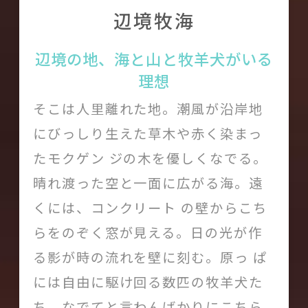
辺境牧海
Dear b&bについて
辺境の地、海と山と牧羊犬がいる
メンバー
理想
利用規約
そこは人里離れた地。潮風が沿岸地
にびっしり生えた草木や赤く染まっ
Like us on Facebook
たモクゲン ジの木を優しくなでる。
Follow us on Instagram
晴れ渡った空と一面に広がる海。遠
くには、コンクリート の壁からこち
らをのぞく窓が見える。日の光が作
る影が時の流れを壁に刻む。原っ ぱ
には自由に駆け回る数匹の牧羊犬た
ち。なでてと言わんばかりにこちら