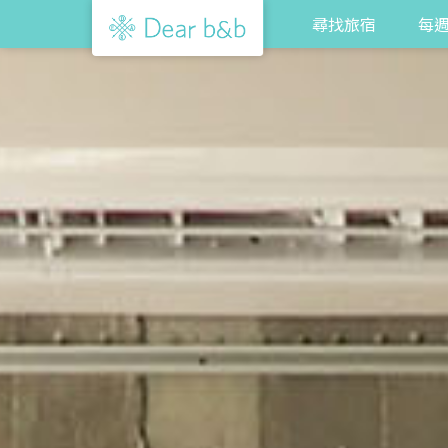
尋找旅宿
每