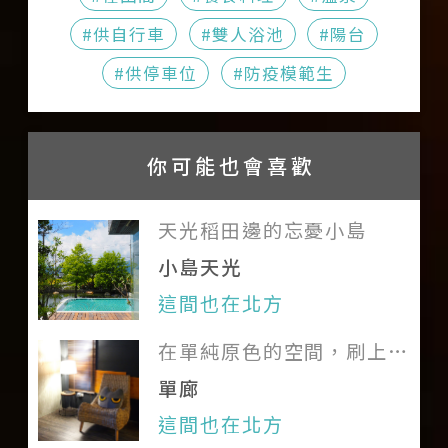
礁溪轉運站，距離 1.6 公里；
特殊狀況請與旅宿聯繫
止住房權利並索取賠償，且將報警
#供自行車
#雙人浴池
#陽台
詳細時刻表與票價請至
處理
#供停車位
#防疫模範生
國光客運
、
首都客運
、
葛瑪蘭客運
查詢
礁溪車站公車站，距離 1.2 公
你可能也會喜歡
里；詳細時刻表與票價請至
首都客運
、
葛瑪蘭客運
查詢
天光稻田邊的忘憂小島
建議從礁溪火車站轉乘計程
小島天光
車，約 5 分鐘，約 130 元
這間也在北方
（時間與價格僅供參考）
在單純原色的空間，刷上家
的溫度
單廊
這間也在北方