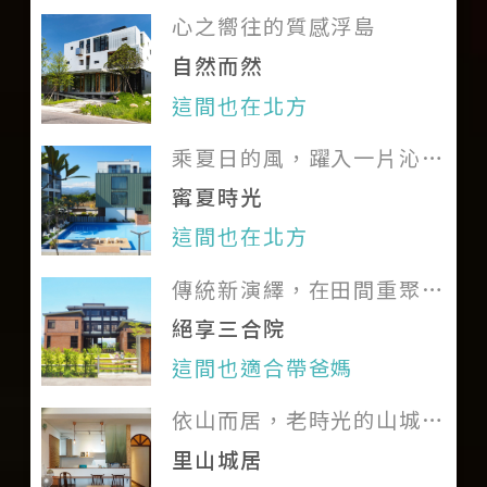
心之嚮往的質感浮島
自然而然
這間也在北方
乘夏日的風，躍入一片沁藍
的童趣樂園
寗夏時光
這間也在北方
傳統新演繹，在田間重聚美
好回憶
絕享三合院
這間也適合帶爸媽
依山而居，老時光的山城漫
旅
里山城居