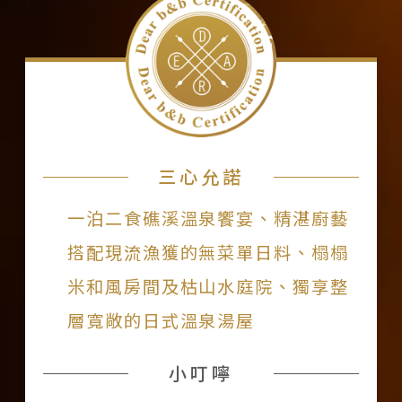
三心允諾
一泊二食礁溪溫泉饗宴、精湛廚藝
搭配現流漁獲的無菜單日料、榻榻
米和風房間及枯山水庭院、獨享整
層寬敞的日式溫泉湯屋
小叮嚀