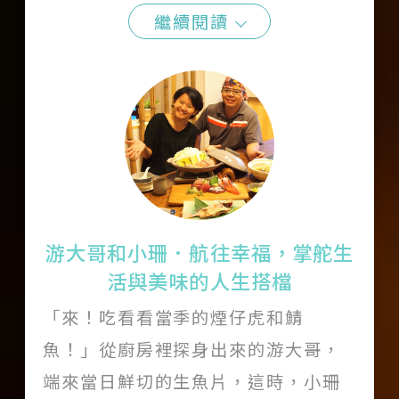
繼續閱讀
游大哥和小珊．航往幸福，掌舵生
活與美味的人生搭檔
「來！吃看看當季的煙仔虎和鯖
魚！」從廚房裡探身出來的游大哥，
端來當日鮮切的生魚片，這時，小珊