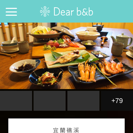
首頁
尋找旅宿防疫模範生！
想跟誰旅行？
想去哪旅行？
想找哪間旅宿？
+79
每週特輯
選擇語言：
中文
English
日本語
宜蘭礁溪