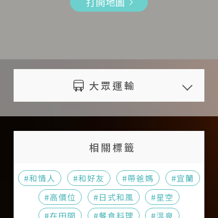
的旅人，不對外開放參觀
打開地圖
09:00 - 21:00
室內空間
提供預約活動；請於訂房時事先預
（含）前通知者，可退還已付
廚房設備無法開放旅人使用
官網
大廳
約
金額 30 %
為維護住宿安寧，請勿讓孩童隨意
http://www.taiori.com/
餐廳
以上房型與價格資訊僅供參考，詳
旅人於預定住宿日 1 日（含）
奔跑、大聲喧嘩
Facebook
情以旅宿官網為準；建議訂房前再
前通知者，可退還已付金額 20
入住時請攜帶身分證或護照等證件
http://www.facebook.com/pag
次與主人確認價格與相關資訊
%
以供登記住宿使用
大眾運輸
es/大漁日和/249575701796248/
旅人於預定住宿日當日通知
貴重物品請自行保管，旅宿無法負
信箱
旅宿與鄰近交通點距離：
者，將不退還已付之金額
保管責任
tairyo.house@msa.hinet.net
松山機場，距離 46.7 公里；
遇天災（如地震、颱風）等不可抗
請隨手關閉燈具和電器用品
詳細時刻表與票價請至
相關標籤
拒之因素，經旅宿所在地政府宣布
室內全面禁止吸菸，若有抽菸需求
台北松山機場
查詢
停止上班上課時，可轉帳全額退款
可至室外
礁溪火車站，距離 1.2 公里；
#和情人
#和好友
#帶爸媽
#宜蘭
以上延期退款資訊僅供參考，詳情
禁止吸毒、酗酒、賭博、大聲喧
詳細時刻表與票價請至
以旅宿官網為準，建議訂房前再次
#高價位
#日式和風
#星空
嘩、鬧事、施放炮竹及任何不法行
台灣鐵路管理局
查詢
與主人確認價格與相關資訊；若遇
為；若有違法之情形，旅宿有權終
#在田間
#餐食料理
#溫泉