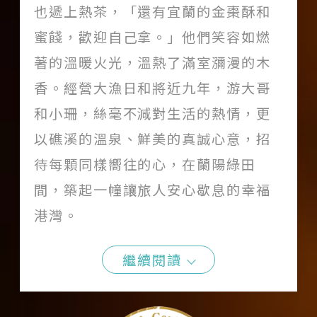
也遞上熱茶，「還有宜蘭的金棗酥和
蜜餞，歡迎自己拿。」他們笑容如燃
著的溫暖火光，溫熱了滿室瀰漫的木
香。經營大漁日和將近九年，游大哥
和小珊，絲毫不減對生活的熱情，更
以礁溪的溫泉、鮮美的真誠心意，招
待每顆同樣嚮往的心，在蘭陽綠田
間，築起一幢讓旅人安心歇息的幸福
港灣。
繼續閱讀