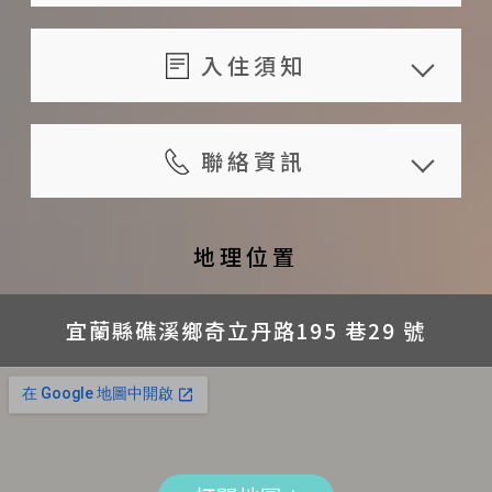
退還已繳之訂金
數、平旺假日及搭配方案等），請
共享設備
旅人於預定住宿日 14 日
服務內容
家電用品
於官網訂房系統試算與確認價格；
入住須知
（含）前通知者，可退還已付
旅遊諮詢服務
美式咖啡機
7~12歲孩童以成人價格7折計費、4
金額 100 %
入住時間：16:00 ~ 21:00；須事先
預約活動
冰箱
~ 6 歲之間孩童以成人價格5折計
旅人於預定住宿日 10 ~ 13 日
與旅宿預約入住時間，請於入住 日
聯絡資訊
賞鯨豚、繞行龜山島、登龜山島
CD
費、3 歲以下孩童每房可有 1 位不
（含）前通知者，可退還已付
前預約
代訂服務
飲水機
佔床不收費；上列優惠每房以2位為
地址
金額 70 %
退房時間：11:00 前；請遵守旅宿
外語接待服務： 英語，日語
其他
限，第3位起以成人計費
宜蘭縣礁溪鄉奇立丹路195 巷29 號
地理位置
旅人於預定住宿日 7 ~ 9 日
規定之退房時間
免費自行車租賃服務
無線網路
旅宿未設有電梯，行動不便者及需
電話
（含）前通知者，可退還已付
早餐供應時間：08:30 ~ 09:30
設有室外停車位
自行車
攜帶大型行李的旅人請自行斟酌訂
+8863-988-1717
宜蘭縣礁溪鄉奇立丹路195 巷29 號
金額 50 %
晚餐供應時間：請於入住時與旅宿
書籍
房
* 訂房時，告訴主人你是來自 Dear
旅人於預定住宿日 4 ~ 6 日
預約時間
雜誌
提供位於一樓之房間可供行動不便
b&b 的讀者，入住時將有限量明信片可
（含）前通知者，可退還已付
為維護住宿品質，禁止攜帶寵物
戶外
以拿哦！
者及需攜帶大型行李的旅人入住
金額 40 %
為保障客人隱私，僅招待當天訂房
聯絡時間
停車場
每月 1 日開放 2 月內之訂房
旅人於預定住宿日 2 ~ 3 日