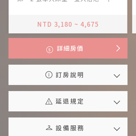
加人
NTD 3,180 ~ 4,675
詳細房價
訂房說明
一泊二食方案包含早餐：日式在地
食材早餐、晚餐：日式新鮮海鮮晚
延退規定
餐（實際餐食依主人當日食材而
若旅人已預定住房但因私人因素需
定）
取消訂房時，可依下列之標準轉帳
設備服務
客房價格依入住條件不同調整（人