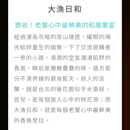
大漁日和
關於我們
豐收！老饕心中最鮮美的和風饗宴
團隊印象
經過漫長灰暗的雪山隧道，耀眼的陽
加入我們
光給妳重生的錯覺，下了交流道轉進
一旁的小路，濕潤的空氣瀰漫稻野的
服務條款
香氣，眼前是層層疊疊的綠，遠方是
Like us on Facebook
分不清界線的碧海藍天。迷人的宜
蘭，說是台北的後花園似乎太委屈，
Follow us on Instagram
這兒，是每個旅人心中的桃花源；而
大漁日和，就是每個老饕心中最鮮美
的香格里拉。