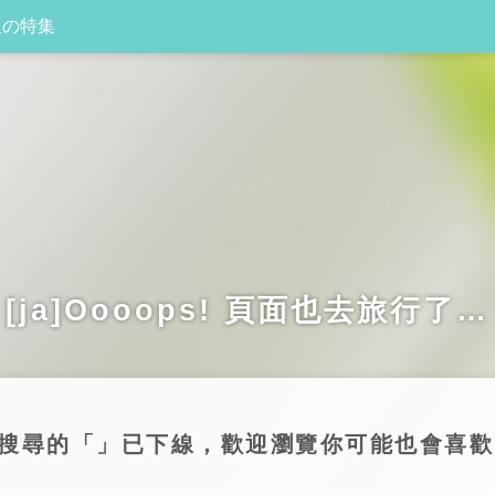
週の特集
[ja]Oooops! 頁面也去旅行了…
前你搜尋的「」已下線，歡迎瀏覽你可能也會喜