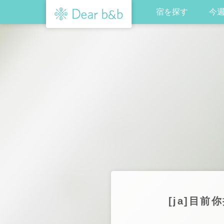
宿を探す
今
[ja]目