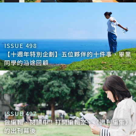
忙取的，是我在台灣小蜜月的地方，有山有
海、有美好的空間和食物，也因為兩位主人
很有愛，還有邊境牧羊犬會帶你去海邊，被
很多愛環繞著的感覺。
ISSUE 498
Q5：對你來說，理想的旅行必須有哪三個
【十週年特別企劃】五位夥伴的十件事，畢業
同學的沿途回顧
要素？
A5：這題我想好久，看似很簡單，但也很難
答。對我來說，第一個是「時間」，需要足
夠的時間才能好好感受，就算是小旅行也不
能匆忙；第二個是「陽光」，有陽光才會有
ISSUE 497
色彩，看到的世界才會豐富精彩；第三個，
做編輯、閱讀中！打開編輯室，《週刊編集》
應該就是「愛」吧，那個愛是全方面的，對
的出刊幕後