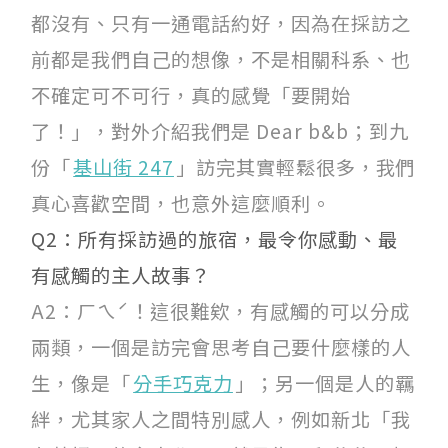
都沒有、只有一通電話約好，因為在採訪之
前都是我們自己的想像，不是相關科系、也
不確定可不可行，真的感覺「要開始
了！」，對外介紹我們是 Dear b&b；到九
份「
基山街 247
」訪完其實輕鬆很多，我們
真心喜歡空間，也意外這麼順利。
Q2：所有採訪過的旅宿，最令你感動、最
有感觸的主人故事？
A2：ㄏㄟˊ！這很難欸，有感觸的可以分成
兩類，一個是訪完會思考自己要什麼樣的人
生，像是「
分手巧克力
」；另一個是人的羈
絆，尤其家人之間特別感人，例如新北「我