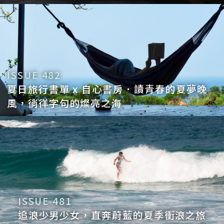
ISSUE 482
夏日旅行書單 x 自心書房．讀青春的夏夢晚
風，徜徉字句的燦亮之海
ISSUE 481
追浪少男少女，直奔蔚藍的夏季衝浪之旅