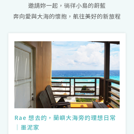
邀請妳一起，徜徉小島的蔚藍
「穿過神隱少女的山洞，開啟新人生」——
奔向愛與大海的懷抱，航往美好的新旅程
Minchelle 的十件事
Minchelle，共同創辦人，大的小的都要
弄，但主要負責所有與美和細節有關的事
物。
Q1：第一次採訪是什麼時候？當時的感
覺？
A1：第一次採訪是去九份，那也是我第一次
去九份過夜，和我印象中的九份很不一樣，
走到老街外發現這才是九份原來的樣子。九
Rae 想去的，蘭嶼大海旁的理想日常
份的山和海很美，遠方的漁火很魔幻，也是
｜墨泥家
第一次聽到某個隧道是神隱少女過山洞的取