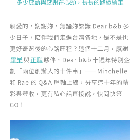
多少感動與感謝在心頭，長長的路繼續走
關於我們
親愛的，謝謝妳，無論妳認識 Dear b&b 多
團隊印象
少日子，陪伴我們走遍台灣各地，是不是也
更好奇背後的心路歷程？這個十二月，感謝
加入我們
畢業
與
正職
夥伴，Dear b&b 十週年特別企
服務條款
劃「兩位創辦人的十件事」——Minchelle
Like us on Facebook
和 Rae 的 Q&A 壓軸上線，分享這十年的精
彩與豐收，更有私心話直接說，快問快答
Follow us on Instagram
GO！