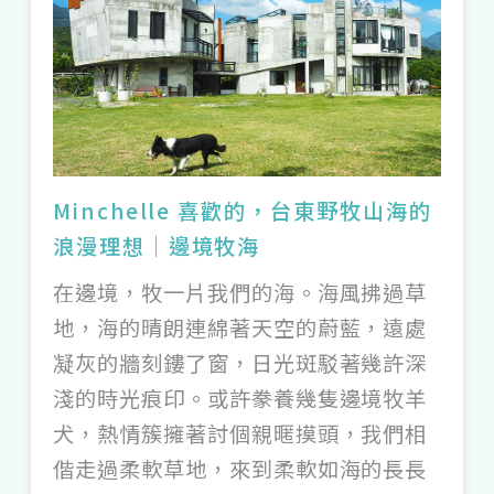
話卻莫名給我很大的力量；第二句話是「
飛
魚記憶美術館
」男主人 Jimmy 說的「人要
活得甘心。」活得甘心才會感覺到生命的
甜，後來不管面對任何選擇，都會提醒自
己、問自己這句話。
Q3：採訪過程中，最難忘或最好笑的一段
Minchelle 喜歡的，台東野牧山海的
浪漫理想｜邊境牧海
採訪軼事？
A3：最好笑的是去南投採訪，明明已經上
在邊境，牧一片我們的海。海風拂過草
山，晚餐後大家突然很想喝「炎術」，開車
地，海的晴朗連綿著天空的蔚藍，遠處
凝灰的牆刻鏤了窗，日光斑駁著幾許深
下山結果沒有一個人帶錢，還臨時和白天採
淺的時光痕印。或許豢養幾隻邊境牧羊
訪剛認識的主人借錢，很荒唐哈哈。還有各
犬，熱情簇擁著討個親暱摸頭，我們相
種超展開的採訪行程也很難忘，比如採訪到
偕走過柔軟草地，來到柔軟如海的長長
一半被主人帶去 KTV 唱歌喝酒！或是太感