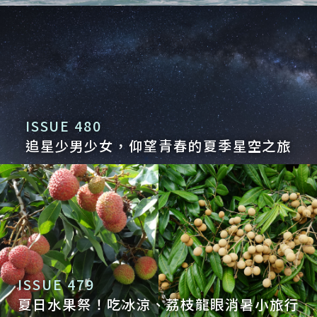
ISSUE 480
追星少男少女，仰望青春的夏季星空之旅
ISSUE 479
夏日水果祭！吃冰涼、荔枝龍眼消暑小旅行