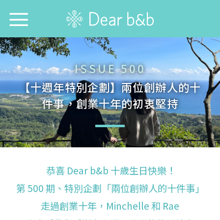
首頁
ISSUE 500
尋找旅宿防疫模範生！
【十週年特別企劃】兩位創辦人的十
件事，創業十年的初衷堅持
想跟誰旅行？
想去哪旅行？
想找哪間旅宿？
恭喜 Dear b&b 十歲生日快樂！
每週特輯
第 500 期、特別企劃「兩位創辦人的十件事」
走過創業十年，Minchelle 和 Rae
選擇語言：
中文
English
日本語