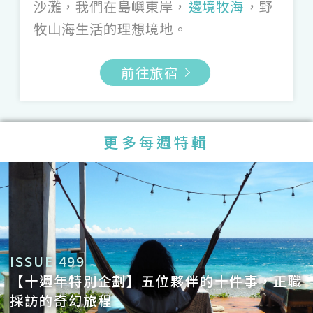
沙灘，我們在島嶼東岸，
邊境牧海
，野
動全部的人和主人一起哭，之前採訪「
理容
牧山海生活的理想境地。
院哈司托
」，木訥的曾爸六十年第一次稱讚
曾媽很漂亮，瞬間感動全部的女生，哭成一
前往旅宿
團。
Q4：此時此刻的你，最想去的一間旅宿？
更多每週特輯
A4：現在最想去十年前在墾丁的「
Buka
Villa
」，那是我們第一年採訪的 villa，峇
里島風格、美到非常極致的空間，不只主人
用心，他們的愛情故事也閃閃發亮，空氣裡
很有戀愛的感覺；只可惜因為颱風和各種困
ISSUE 499
【十週年特別企劃】五位夥伴的十件事，正職
難消失了。如果從現在還存在的旅宿選，我
採訪的奇幻旅程
還是會選台東的「
邊境牧海
」，這名字我幫