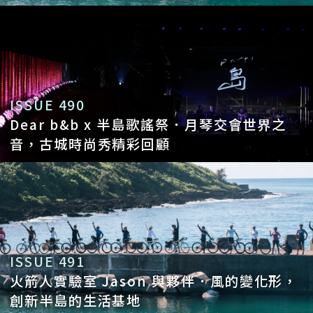
A9：就像前面提到《神隱少女》的千尋穿過
山洞，這是一段華麗又魔幻的旅程， 不只是
十年採訪上千間旅宿、走遍台灣各個角落，
我們這八人不到的小團隊，竟能靠自己的力
ISSUE 490
量去香港、去日本推廣台灣，甚至創業創到
Dear b&b x 半島歌謠祭．月琴交會世界之
還推動政府修法，真的不容易。我覺得，我
音，古城時尚秀精彩回顧
的三十到四十歲，可能是我人生最好的十
年，相較於二十三十的青春生嫩，出社會經
過磨鍊的三十後，才能開始發光發熱、實踐
熱情；我覺得能把我最好的十年獻給 Dear
ISSUE 491
b&b、獻給台灣，是很值得珍惜的一件事。
火箭人實驗室 Jason 與夥伴．風的變化形，
Q10：一路走來，有沒有對你影響深刻、或
創新半島的生活基地
是最想感謝的一件事或一個人？