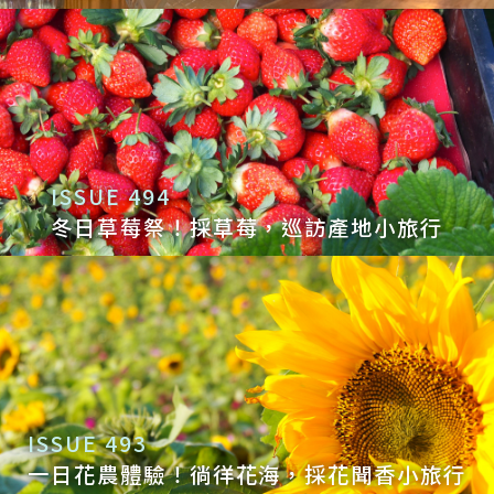
Q7：這十年來，在 Dear b&b 工作最開心
的是——
A7：最開心的也是有一群夥伴的時候，大家
願意一起把事情做到最好，而且是共同為了
台灣，那就是最棒的！2019 年當時和大家
ISSUE 494
一起把 Dear b&b 送去日本，開記者會與粉
冬日草莓祭！採草莓，巡訪產地小旅行
絲見面會，把台灣介紹給日本，讓更多人認
識台灣的美好，這仍然是我覺得在 Dear
b&b 很開心的一個里程碑。
Q8：在 Dear b&b 創業十年來的變與不
變？
ISSUE 493
A8：我最大的變，就是從「妹仔」變「地方
一日花農體驗！徜徉花海，採花聞香小旅行
媽媽」（笑）！也很感謝 Dear b&b，因為