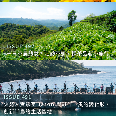
Dear b&b 才會認識我現在的先生，因而有
了小孩、成為媽媽。2014 年我們去上海演
講，朋友牽線接待我們因而認識；2017 年
我們推動民宿修法，當時在立法院參加公聽
會上台罵政府，在台下的他莫名其妙決定追
ISSUE 492
一日茶農體驗！走訪茶鄉，採茶品茗小旅行
我、還以結婚為前提！所以現在新人生的機
緣都是 Dear b&b 開啟的，像是一個時空旅
程的切換。不變的，還是把事情做到最好的
態度，和想帶更多人看見、住進台灣這些美
好旅宿的初衷。
ISSUE 491
Q9：走過創業十年，對你人生具有什麼樣
火箭人實驗室 Jason 與夥伴．風的變化形，
的意義？
創新半島的生活基地