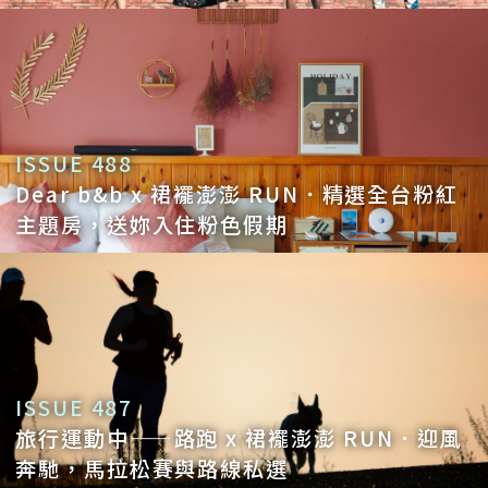
想的旅宿主人，也才會有 Dear b&b 的存
在。
Q：給十歲生日的 Dear b&b 想說的話或祝
福？
ISSUE 488
A：我自己其實對 Dear b&b 有一些抱歉和
Dear b&b x 裙襬澎澎 RUN．精選全台粉紅
主題房，送妳入住粉色假期
遺憾，覺得應該可以做更好，但疫情這三年
真的很辛苦；不過，十歲的生日值得一個很
好的禮物！今年來不及把這個禮物做出來，
我們正在努力把這十年的精彩集結成一本
書，紙本看到的感動會很不一樣，期待在明
ISSUE 487
年夏天前送給大家！
旅行運動中——路跑 x 裙襬澎澎 RUN．迎風
奔馳，馬拉松賽與路線私選