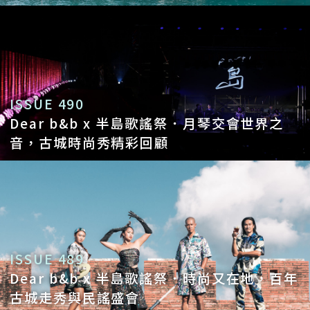
A10：很感謝到現在還一直支持 Dear b&b
的所有夥伴，因為想做好一件事，一個人很
難做大、做久，一群人才能走得長遠。感謝
從大學開始前後參與近九年的 Eleanor！感
ISSUE 490
Dear b&b x 半島歌謠祭．月琴交會世界之
謝到職至今五年多的 Bella！還有離開了也
音，古城時尚秀精彩回顧
持續協助的 Hazel、阿瑋和 Ellie，產品端
從實習生開始的聿婕，工程師蘑菇、Leo，
當然還有從 logo 就負責 Dear b&b 品牌和
網站設計的 Dewey，真心感謝所有夥伴。
也想感謝台灣，這麼棒的國家，有山有海的
ISSUE 489
自然環境，也因為過去跌宕的歷史，才能累
Dear b&b x 半島歌謠祭．時尚又在地，百年
古城走秀與民謠盛會
積現在自由的台灣，造就了這麼多有愛有夢