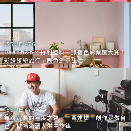
ISSUE 476
Dear b&b x 得利塗料．旅宿色彩票選大賽！
彩繪繽紛旅行，刷色創意生活
ISSUE 475
無法定義的年度之聲——黃連煜．創作是做自
己，傲唱瀟灑人生主旋律