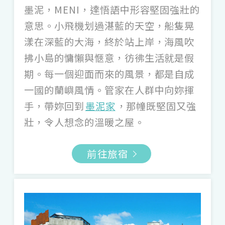
墨泥，MENI，達悟語中形容堅固強壯的
景地；我最喜歡的動畫就是《神隱少女》，
意思。小飛機划過湛藍的天空，船隻晃
從那次採訪到現在，這一切也像神隱少女過
漾在深藍的大海，終於站上岸，海風吹
山洞，進到一個華麗無比的奇幻世界。
拂小島的慵懶與愜意，彷彿生活就是假
Q2：所有採訪過的旅宿，最令你感動、最
期。每一個迎面而來的風景，都是自成
有感觸的主人故事？
一國的蘭嶼風情。管家在人群中向妳揮
A2：每次採訪都很開心、收穫很多，即使到
手，帶妳回到
墨泥家
，那幢既堅固又強
現在第十年還是會感動、甚至採訪到哭。我
壯，令人想念的溫暖之屋。
自己最有感觸、會一直放在心上的是兩句
前往旅宿
話，一句來自「
候鳥潮間帶
」的楊大哥，他
帶我們去潮間帶，當時腳邊有很多小魚在衝
撞，聽到我問魚會不會受傷，他有些調侃地
說：「生命沒有那麼脆弱。」他無心的一句