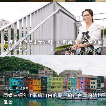
ISSUE 470
村裡來了個暴走女外科！小劉醫師．笑淚交織
的醫俠初心
ISSUE 469
同婚三週年！彩繪自由的愛，旅行台灣的繽紛
風景