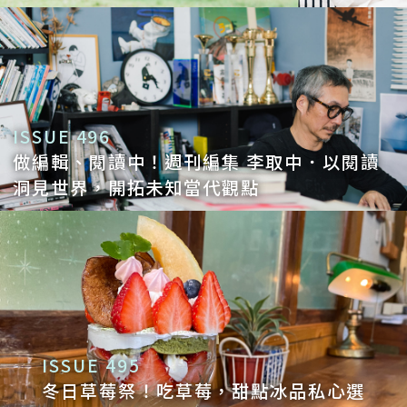
人有愛，才會和善、真誠，對世界有愛，才
能做出美味的食物、營造美好的空間，自己
也要有愛，旅行才會開心，一個有愛流動的
時空，才會是理想的旅程。
ISSUE 496
Q6：這十年來，在 Dear b&b 工作最困難
做編輯、閱讀中！週刊編集 李取中．以閱讀
洞見世界，開拓未知當代觀點
的是——
A6：最困難的就是夥伴，找到適合的夥伴，
培育、留下他們都很困難，因為我們的工作
不是其他職場可以直接過來，需要一些天
份，和感性理性兼具的人格特質，但適合的
人可能又相對敏感，和其他公司的管理方式
ISSUE 495
很不一樣。
冬日草莓祭！吃草莓，甜點冰品私心選