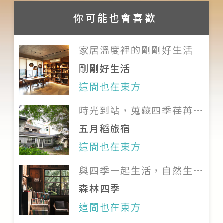
貴重物品請自行保管，旅宿無法負
時）；每人 600 元；請於訂房時事
你可能也會喜歡
保管責任
先預約
請隨手關閉燈具和電器用品
提供浮潛預約活動（約1.5小
家居溫度裡的剛剛好生活
鑰匙若有遺失或損壞等情形，將酌
時）；每人 450 元；請於訂房時事
剛剛好生活
收工本費 300 元
先預約
這間也在東方
請勿搬弄、破壞、取走房內設備物
以上房型與價格資訊僅供參考，詳
品，若有損壞或遺失，將照價索取
時光到站，蒐藏四季荏苒的
情以旅宿官網為準；建議訂房前再
賠償
老屋驛站
次與主人確認價格與相關資訊
五月稻旅宿
室內全面禁止吸菸，若有抽菸需求
這間也在東方
可至室外
與四季一起生活，自然生長
禁止吸毒、酗酒、賭博、大聲喧
的森林家屋
森林四季
嘩、鬧事、施放炮竹及任何不法行
這間也在東方
為；若有違法之情形，旅宿有權終