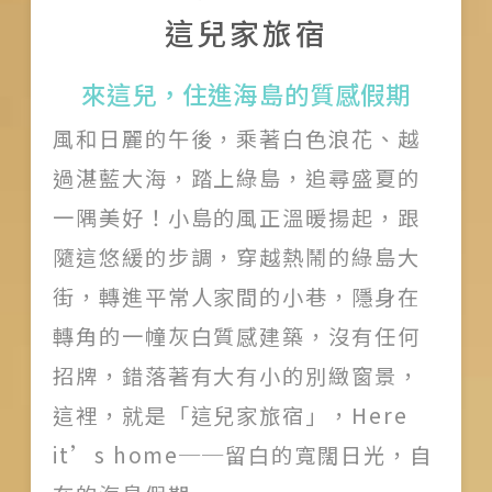
這兒家旅宿
關於我們
來這兒，住進海島的質感假期
團隊印象
風和日麗的午後，乘著白色浪花、越
加入我們
過湛藍大海，踏上綠島，追尋盛夏的
一隅美好！小島的風正溫暖揚起，跟
服務條款
隨這悠緩的步調，穿越熱鬧的綠島大
Like us on Facebook
街，轉進平常人家間的小巷，隱身在
轉角的一幢灰白質感建築，沒有任何
Follow us on Instagram
招牌，錯落著有大有小的別緻窗景，
這裡，就是「這兒家旅宿」，Here
it’s home──留白的寬闊日光，自