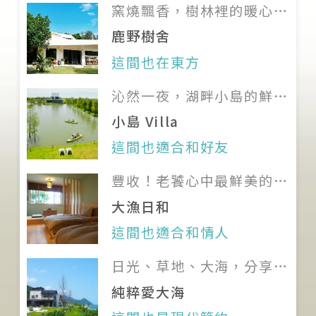
止住房權利並索取賠償，且將報警
窯燒飄香，樹林裡的暖心屋
處理
邸
鹿野樹舍
這間也在東方
沁然一夜，湖畔小島的鮮美
饗宴
小島 Villa
這間也適合和好友
豐收！老饕心中最鮮美的和
風饗宴
大漁日和
這間也適合和情人
日光、草地、大海，分享生
活的悠緩假期
純粹愛大海