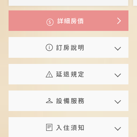
詳細房價
訂房說明
住宿包含早餐：中西合併早餐（實
際餐食依主人當日食材而定）
延退規定
兩天一夜套裝行程
若旅人已預定住房但因私人因素需
行程內容
取消訂房時，可依下列之標準轉帳
設備服務
早餐：西式早餐
退還已繳之訂金
機車（含油／兩人一台）
共享設備
旅人於預定住宿日 14 日
服務內容
飲品茶點
浮潛
入住須知
（含）前通知者，可退還已付
接駁服務
茶
夜間生態導覽