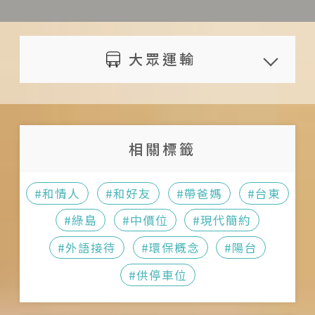
旅人於預定住宿日 1 日（含）
的旅人，不對外開放參觀
書籍
餐，每人 1,200 元；6 歲以下孩童
Instagram
前通知者，可退還已付金額 20
氣候炎熱，請攜帶防曬衣物及用品
雜誌
每房可有 1 位不佔床不收費
https://www.instagram.com/h
%
廚房設備無法開放旅人使用
大眾運輸
桌遊
旅宿未設有電梯，行動不便者及需
ere_its_home/
旅人於預定住宿日當日通知
請勿鎖上大門，以免其他旅人無法
急救箱
攜帶大型行李的旅人請自行斟酌訂
者，將不退還已付之金額
進入
房
遇天災（如地震、颱風）等不可抗
為維護住宿安寧，請勿讓孩童隨意
提供免費南寮碼頭接駁服務，來回
相關標籤
拒之因素，經旅宿所在地政府宣布
奔跑、大聲喧嘩
各一次；請於訂房時事先與旅宿預
停止上班上課時，可轉帳全額退款
入住時請攜帶身分證或護照等證件
約時間
#和情人
#和好友
#帶爸媽
#台東
以上延期退款資訊僅供參考，詳情
以供登記住宿使用
提供體驗潛水預約活動（大約2小
以旅宿官網為準，建議訂房前再次
#綠島
#中價位
#現代簡約
現場提供國民旅遊卡
時，包含氣瓶、全裝、教練一對
與主人確認價格與相關資訊；若遇
現場提供收據
#外語接待
#環保概念
#陽台
一、上課教學、潛水照片）；每人
特殊狀況請與旅宿聯繫
現場不提供刷卡服務
#供停車位
2,500 元；請於訂房時事先預約
現場不提供發票
提供秘境探險預約活動（大約2小