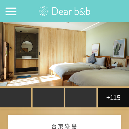
首頁
尋找旅宿防疫模範生！
想跟誰旅行？
想去哪旅行？
想找哪間旅宿？
+115
每週特輯
選擇語言：
中文
English
日本語
台東綠島