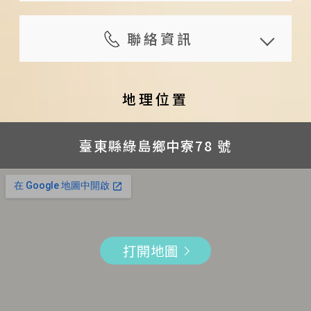
金額 100 %
14:00 後皆可入住；須事先與旅宿
旅遊諮詢服務
家電用品
注意事項
旅人於預定住宿日 10 ~ 13 日
預約入住時間，請於入住 1 日前預
聯絡資訊
預約活動
冷氣
租借機車須備有普通重型
（含）前通知者，可退還已付
約
外語接待服務： 英語
除濕機
機車駕照或國際駕照
地址
金額 70 %
退房時間：10:00 前；請遵守旅宿
代寄明信片
電扇
套裝行程包含機車兩人一
臺東縣綠島鄉中寮78 號
地理位置
旅人於預定住宿日 7 ~ 9 日
規定之退房時間
小冰箱
台，若為單人使用需補差
手機
（含）前通知者，可退還已付
早餐供應時間：請於入住時與旅宿
飲水機
價 225 元
+886 0911-996-602
臺東縣綠島鄉中寮78 號
金額 50 %
預約時間
室內空間
各項導覽活動需視天候狀
Facebook
旅人於預定住宿日 4 ~ 6 日
不限時間提供行李寄放，無法負保
交誼廳
況而定
https://www.facebook.com/he
（含）前通知者，可退還已付
管責任（請事先與旅宿約定）
大廳
另提供多種住宿旅遊行程，詳細資
reitshome
金額 40 %
為維護住宿品質，禁止攜帶寵物
餐廳
訊及價格請洽旅宿官網，或與旅宿
信箱
旅人於預定住宿日 2 ~ 3 日
為響應環保節能，請自備牙刷及牙
打開地圖
洗手間
主人聯絡
hereitshome@gmail.com
（含）前通知者，可退還已付
膏
其他
加人服務可加床：包含單人床墊、
Line
金額 30 %
為保障客人隱私，僅招待當天訂房
無線網路
沙發床、枕頭、被子、備品及早
@hereitshome