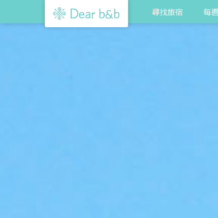
尋找旅宿
每