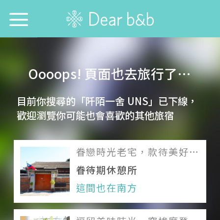
首頁
Oooops! 頁面也去旅行了…
尋找旅宿防疫模範生！
目前你搜尋的「阡陌一舍 UNS」已下線，
想跟誰旅行？
歡迎瀏覽你可能也會喜歡的其他旅宿
想去哪旅行？
眷戀時光老宅，款待美好休
想找哪間旅宿？
憩
眷待期休憩所
每週特輯
這間也在南方
選擇語言：
中文
English
日本語