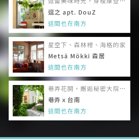
逗留美味時光，穿梭摩登的
太空年代
逗之 apt. DouZ
關於我們
這間也在南方
團隊印象
星空下、森林裡、海格的家
加入我們
Metsä Mökki 森居
服務條款
這間也在南方
Like us on Facebook
巷弄花開，邂逅秘密大院落
Follow us on Instagram
裡的時光宅邸
巷弄ｘ台南
這間也在南方