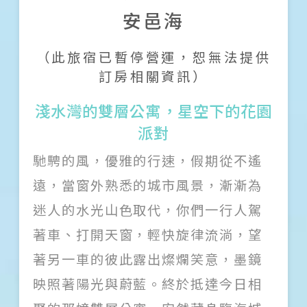
安邑海
關於我們
（此旅宿已暫停營運，恕無法提供
團隊印象
訂房相關資訊）
加入我們
淺水灣的雙層公寓，星空下的花園
派對
服務條款
馳騁的風，優雅的行速，假期從不遙
Like us on Facebook
遠，當窗外熟悉的城市風景，漸漸為
迷人的水光山色取代，你們一行人駕
Follow us on Instagram
著車、打開天窗，輕快旋律流淌，望
著另一車的彼此露出燦爛笑意，墨鏡
映照著陽光與蔚藍。終於抵達今日相