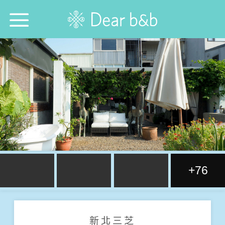
首頁
尋找旅宿防疫模範生！
想跟誰旅行？
想去哪旅行？
想找哪間旅宿？
+76
每週特輯
選擇語言：
中文
English
日本語
新北三芝