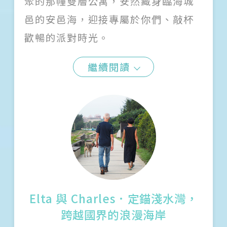
聚的那幢雙層公寓，安然藏身臨海城
邑的安邑海，迎接專屬於你們、敲杯
歡暢的派對時光。
繼續閱讀
Elta 與 Charles．定錨淺水灣，
跨越國界的浪漫海岸