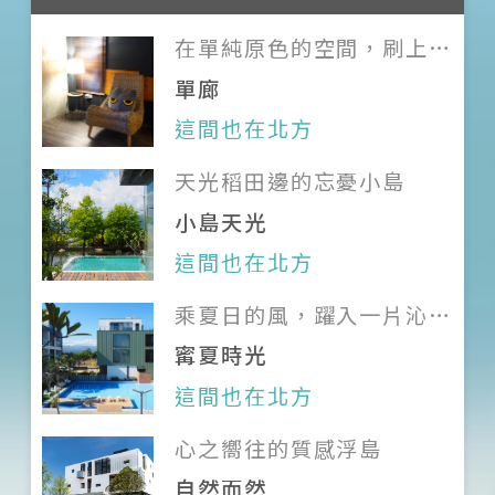
在單純原色的空間，刷上家
的溫度
單廊
這間也在北方
天光稻田邊的忘憂小島
小島天光
這間也在北方
乘夏日的風，躍入一片沁藍
的童趣樂園
寗夏時光
這間也在北方
心之嚮往的質感浮島
自然而然