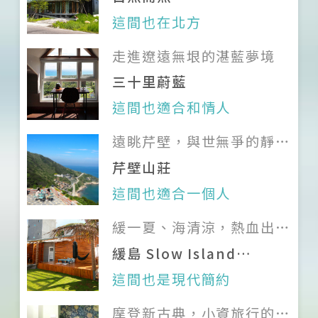
這間也在北方
走進遼遠無垠的湛藍夢境
三十里蔚藍
這間也適合和情人
遠眺芹壁，與世無爭的靜暖
家宅
芹壁山莊
這間也適合一個人
緩一夏、海清涼，熱血出發
的自由小島
緩島 Slow Island
Hostel
這間也是現代簡約
摩登新古典，小資旅行的華