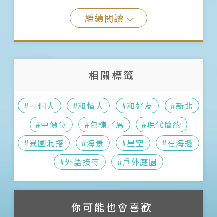
繼續閱讀
相關標籤
#一個人
#和情人
#和好友
#新北
#中價位
#包棟／層
#現代簡約
#異國混搭
#海景
#星空
#在海邊
#外語接待
#戶外庭園
你可能也會喜歡