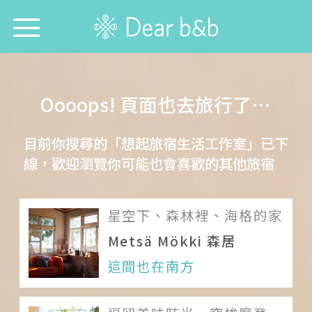
首頁
Oooops! 頁面也去旅行了…
尋找旅宿防疫模範生！
目前你搜尋的「想起旅宿生活工作室」已下
想跟誰旅行？
線，歡迎瀏覽你可能也會喜歡的其他旅宿
想去哪旅行？
星空下、森林裡、海格的家
想找哪間旅宿？
Metsä Mökki 森居
每週特輯
這間也在南方
選擇語言：
中文
English
日本語