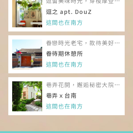
逗留美味時光，穿梭摩登的
太空年代
逗之 apt. DouZ
關於我們
這間也在南方
團隊印象
眷戀時光老宅，款待美好休
加入我們
憩
眷待期休憩所
服務條款
這間也在南方
Like us on Facebook
巷弄花開，邂逅秘密大院落
Follow us on Instagram
裡的時光宅邸
巷弄ｘ台南
這間也在南方